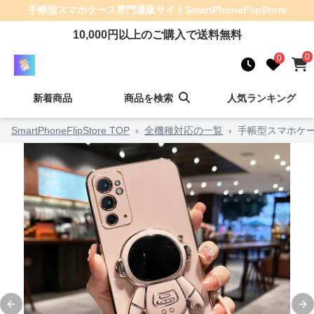
手帳型スマホケース
専門通販サイト
SmartPhoneFlipStore
10,000
円以上のご購入で送料無料
0
0
新着商品
商品を検索
人気ランキング
SmartPhoneFlipStore TOP
›
全機種対応の一覧
›
手帳型スマホケー
Previous slide
Ne