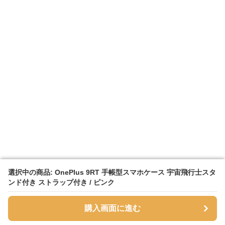
選択中の商品: OnePlus 9RT 手帳型スマホケース 宇宙飛行士スタ
選択中の商品: OnePlus 9RT 手帳型スマホケース 宇宙飛行士スタ
ンド付き ストラップ付き / ピンク
ンド付き ストラップ付き / ピンク
購入画面に進む
購入画面に進む