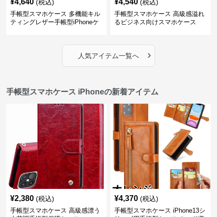
¥
4,640
¥
4,540
(税込)
(税込)
手帳型スマホケース 多機能キル
手帳型スマホケース 高級感溢れ
ティングレザー手帳型iPhoneケ
るビジネス向けスマホケース
ース
›
人気アイテム一覧へ
手帳型スマホケース iPhoneの新着アイテム
¥
2,380
¥
4,370
(税込)
(税込)
手帳型スマホケース 高級感漂う
手帳型スマホケース iPhone13シ