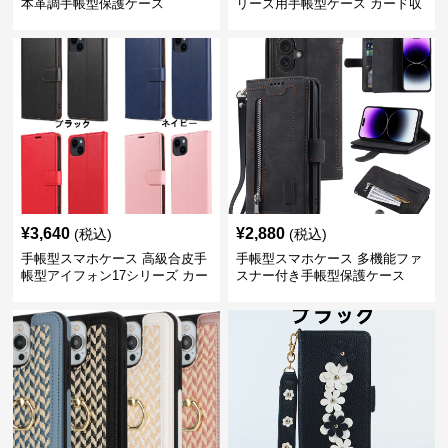
本革調手帳型保護ケース
リーズ用手帳型ケース カード収
納付き多機能財布型
¥
3,640
¥
2,880
(税込)
(税込)
手帳型スマホケース 高級合皮手
手帳型スマホケース 多機能ファ
帳型アイフォン17シリーズ カー
スナー付き手帳型保護ケース
ド収納付きスタンド機能