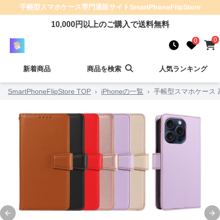
手帳型スマホケース
専門通販サイト
SmartPhoneFlipStore
10,000
円以上のご購入で送料無料
0
0
新着商品
商品を検索
人気ランキング
SmartPhoneFlipStore TOP
›
iPhoneの一覧
›
手帳型スマホケース
Previous slide
Ne