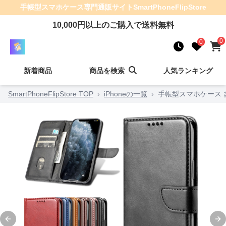
手帳型スマホケース
専門通販サイト
SmartPhoneFlipStore
10,000
円以上のご購入で送料無料
0
0
新着商品
商品を検索
人気ランキング
SmartPhoneFlipStore TOP
›
iPhoneの一覧
›
手帳型スマホケース
Previous slide
Ne