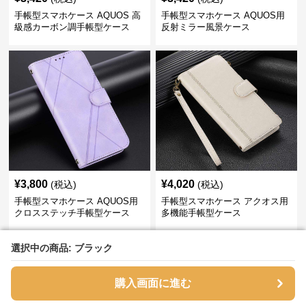
手帳型スマホケース AQUOS 高
手帳型スマホケース AQUOS用
級感カーボン調手帳型ケース
反射ミラー風景ケース
¥
3,800
¥
4,020
(税込)
(税込)
手帳型スマホケース AQUOS用
手帳型スマホケース アクオス用
クロスステッチ手帳型ケース
多機能手帳型ケース
選択中の商品: ブラック
選択中の商品: ブラック
›
手帳型スマホケース
の
AQUOS
一覧へ
購入画面に進む
購入画面に進む