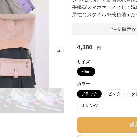
手帳型スマホケースとして洗練
用性とスタイルを兼ね備えた
ご注文確定か
4,380
円
Next slide
サイズ
70cm
カラー
ブラック
ピンク
グ
オレンジ
購