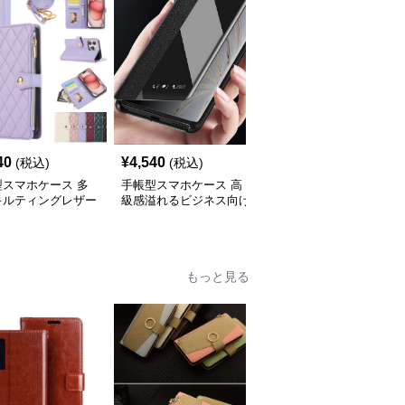
40
¥
4,540
¥
4,000
(税込)
(税込)
(税込)
型スマホケース 多
手帳型スマホケース 高
手帳型スマホケース 透
キルティングレザー
級感溢れるビジネス向け
明スマートビュー手帳型
iPhoneケース
スマホケース
ケース
もっと見る