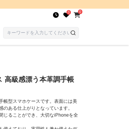
0
0
 高級感漂う本革調手帳
手帳型スマホケースです。表面には美
感のある仕上がりとなっています。
じることができ、大切なiPhoneを全
も備えており、実用性も兼ね備えたデ