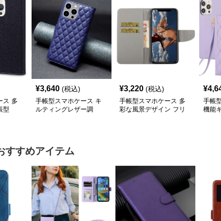
¥
3,640
¥
3,220
¥
4,6
(税込)
(税込)
ス 多
手帳型スマホケース キ
手帳型スマホケース 多
手帳
帳型
ルティングレザー調
彩な風景デザイン フリ
機能
iPhone手帳型ケース
ップウォレットiPhoneケ
手帳型
ース
おすすめアイテム