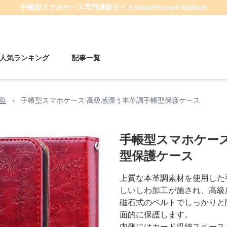
手帳型スマホケース
専門通販サイト
SmartPhoneFlipStore
人気ランキング
記事一覧
一覧
›
手帳型スマホケース 高級感漂う本革調手帳型保護ケース
手帳型スマホケース
型保護ケース
上質な本革調素材を使用した
しいしわ加工が施され、高級
磁石式のベルトでしっかりと閉
面的に保護します。
内側にはカード収納スペース