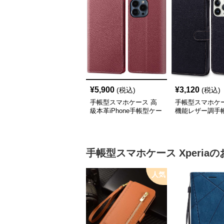
¥
5,900
¥
3,120
(税込)
(税込)
手帳型スマホケース 高
手帳型スマホケー
級本革iPhone手帳型ケー
機能レザー調手
ス 4色展開
iPhoneケース
手帳型スマホケース
Xperia
の
人気