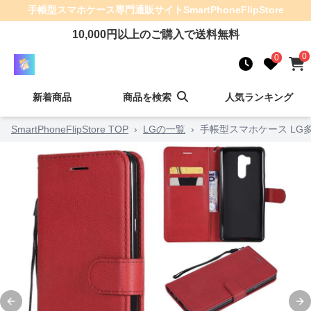
手帳型スマホケース
専門通販サイト
SmartPhoneFlipStore
10,000
円以上のご購入で送料無料
0
0
新着商品
商品を検索
人気ランキング
SmartPhoneFlipStore TOP
›
LGの一覧
›
手帳型スマホケース LG
Previous slide
Ne