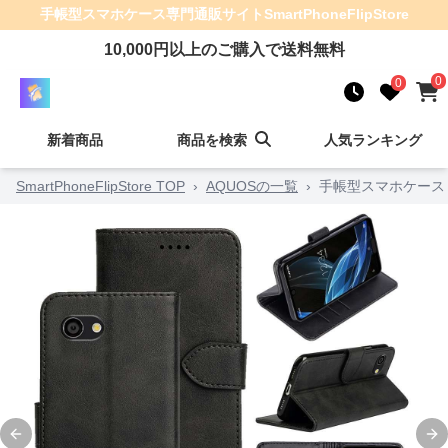
手帳型スマホケース
専門通販サイト
SmartPhoneFlipStore
10,000
円以上のご購入で送料無料
0
0
新着商品
商品を検索
人気ランキング
SmartPhoneFlipStore TOP
›
AQUOSの一覧
›
手帳型スマホケース
Previous slide
Ne