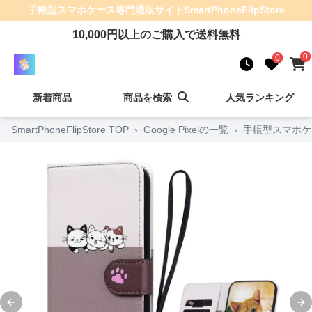
手帳型スマホケース
専門通販サイト
SmartPhoneFlipStore
10,000
円以上のご購入で送料無料
0
0
新着商品
商品を検索
人気ランキング
SmartPhoneFlipStore TOP
›
Google Pixelの一覧
›
手帳型スマホケ
Previous slide
Ne