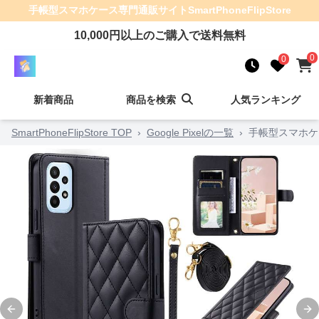
手帳型スマホケース
専門通販サイト
SmartPhoneFlipStore
10,000
円以上のご購入で送料無料
0
0
新着商品
商品を検索
人気ランキング
SmartPhoneFlipStore TOP
›
Google Pixelの一覧
›
手帳型スマホケ
Previous slide
Ne