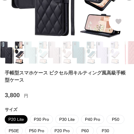
手帳型スマホケース ピクセル用キルティング風高級手帳
型ケース
3,800
円
サイズ
P20 Lite
P30 Pro
P30 Lite
P40 Pro
P50
P50E
P50 Pro
P20 Pro
P60
P30