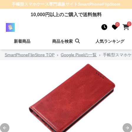
手帳型スマホケース
専門通販サイト
SmartPhoneFlipStore
10,000
円以上のご購入で送料無料
0
0
新着商品
商品を検索
人気ランキング
SmartPhoneFlipStore TOP
›
Google Pixelの一覧
›
手帳型スマホケ
Previous slide
Ne