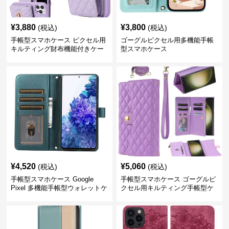
¥
3,880
¥
3,800
(税込)
(税込)
手帳型スマホケース ピクセル用
ゴーグルピクセル用多機能手帳
キルティング財布機能付きケー
型スマホケース
ス
¥
4,520
¥
5,060
(税込)
(税込)
手帳型スマホケース Google
手帳型スマホケース ゴーグルピ
Pixel 多機能手帳型ウォレットケ
クセル用キルティング手帳型ケ
ース
ース