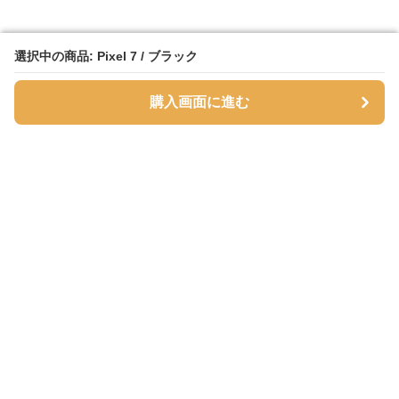
選択中の商品: Pixel 7 / ブラック
選択中の商品: Pixel 7 / ブラック
購入画面に進む
購入画面に進む
SmartPhoneFlipStore
について
会社概要