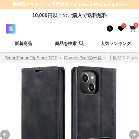
手帳型スマホケース
専門通販サイト
SmartPhoneFlipStore
10,000
円以上のご購入で送料無料
0
0
新着商品
商品を検索
人気ランキング
SmartPhoneFlipStore TOP
›
Google Pixelの一覧
›
手帳型スマホケ
Previous slide
Ne