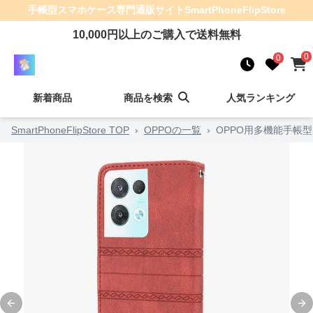
手帳型スマホケース
専門通販サイト
SmartPhoneFlipStore
10,000
円以上のご購入で送料無料
0
0
新着商品
商品を検索
人気ランキング
SmartPhoneFlipStore TOP
›
OPPOの一覧
›
OPPO用多機能手帳
Previous slide
Ne