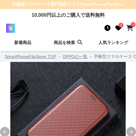
手帳型スマホケース
専門通販サイト
SmartPhoneFlipStore
10,000
円以上のご購入で送料無料
0
0
新着商品
商品を検索
人気ランキング
SmartPhoneFlipStore TOP
›
OPPOの一覧
›
手帳型スマホケース 
Previous slide
Ne