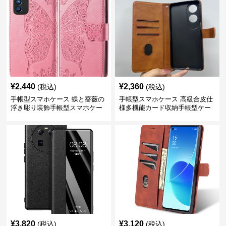
¥
2,440
¥
2,360
(税込)
(税込)
手帳型スマホケース 蝶と薔薇の
手帳型スマホケース 高級合皮仕
浮き彫り装飾手帳型スマホケー
様多機能カード収納手帳型ケー
ス
ス
¥
3,820
¥
3,120
(税込)
(税込)