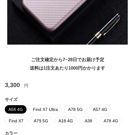
ご注文確定から7~28日でお届け予定
送料は1注文あたり
1000
円かかります
3,300
円
サイズ
A58 4G
Find X7 Ultra
A78 5G
A57 4G
Find X7
A79 5G
A18 4G
A38
A78 4G
カラー