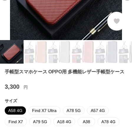
手帳型スマホケース OPPO用 多機能レザー手帳型ケース
3,300
円
サイズ
A58 4G
Find X7 Ultra
A78 5G
A57 4G
Find X7
A79 5G
A18 4G
A38
A78 4G