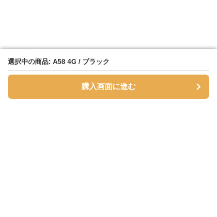
選択中の商品: A58 4G / ブラック
選択中の商品: A58 4G / ブラック
購入画面に進む
購入画面に進む
SmartPhoneFlipStore
について