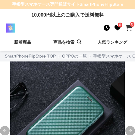
手帳型スマホケース
専門通販サイト
SmartPhoneFlipStore
10,000
円以上のご購入で送料無料
0
0
新着商品
商品を検索
人気ランキング
SmartPhoneFlipStore TOP
›
OPPOの一覧
›
手帳型スマホケース 
Previous slide
Ne