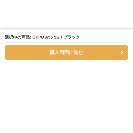
選択中の商品: OPPO A55 5G / ブラック
選択中の商品: OPPO A55 5G / ブラック
購入画面に進む
購入画面に進む
SmartPhoneFlipStore
について