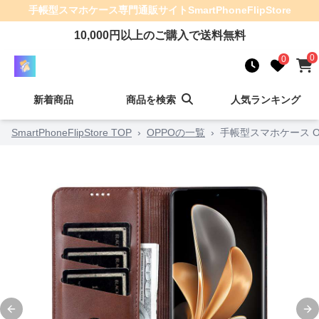
手帳型スマホケース
専門通販サイト
SmartPhoneFlipStore
10,000
円以上のご購入で送料無料
0
0
新着商品
商品を検索
人気ランキング
SmartPhoneFlipStore TOP
›
OPPOの一覧
›
手帳型スマホケース 
Previous slide
Ne