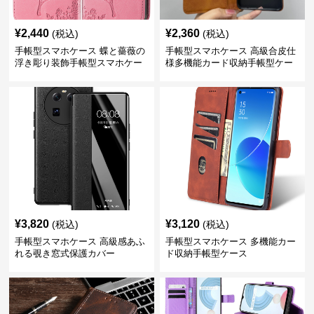
¥
2,440
¥
2,360
(税込)
(税込)
手帳型スマホケース 蝶と薔薇の
手帳型スマホケース 高級合皮仕
浮き彫り装飾手帳型スマホケー
様多機能カード収納手帳型ケー
ス
ス
¥
3,820
¥
3,120
(税込)
(税込)
手帳型スマホケース 高級感あふ
手帳型スマホケース 多機能カー
れる覗き窓式保護カバー
ド収納手帳型ケース