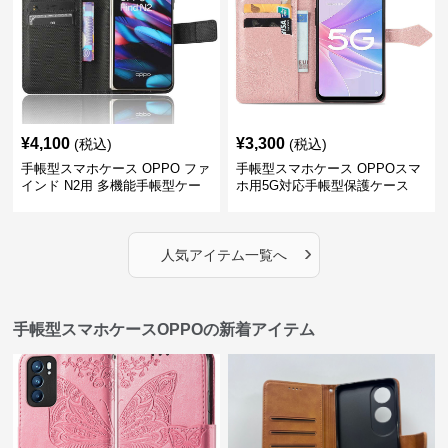
¥
4,100
¥
3,300
(税込)
(税込)
手帳型スマホケース OPPO ファ
手帳型スマホケース OPPOスマ
インド N2用 多機能手帳型ケー
ホ用5G対応手帳型保護ケース
ス
›
人気アイテム一覧へ
手帳型スマホケースOPPOの新着アイテム