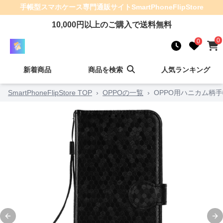
手帳型スマホケース
専門通販サイト
SmartPhoneFlipStore
10,000
円以上のご購入で送料無料
0
0
新着商品
商品を検索
人気ランキング
SmartPhoneFlipStore TOP
›
OPPOの一覧
›
OPPO用ハニカム柄
Previous slide
Ne