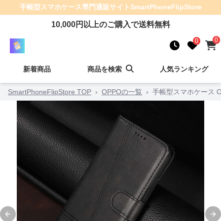
手帳型スマホケース
専門通販サイト
SmartPhoneFlipStore
10,000
円以上のご購入で送料無料
0
0
新着商品
商品を検索
人気ランキング
SmartPhoneFlipStore TOP
›
OPPOの一覧
›
手帳型スマホケース 
Previous slide
Ne