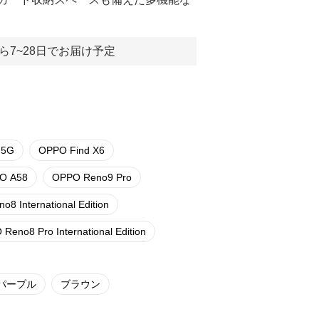
ら7~28日でお届け予定
 5G
OPPO Find X6
O A58
OPPO Reno9 Pro
8 International Edition
Reno8 Pro International Edition
パープル
ブラウン