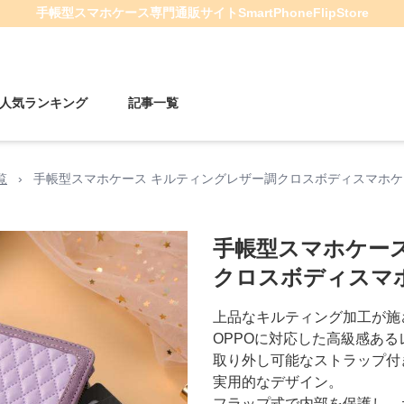
手帳型スマホケース
専門通販サイト
SmartPhoneFlipStore
人気ランキング
記事一覧
覧
›
手帳型スマホケース キルティングレザー調クロスボディスマホケ
手帳型スマホケー
クロスボディスマ
上品なキルティング加工が施
OPPOに対応した高級感あ
取り外し可能なストラップ付
実用的なデザイン。
フラップ式で内部を保護し、