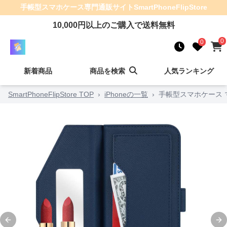
手帳型スマホケース
専門通販サイト
SmartPhoneFlipStore
10,000
円以上のご購入で送料無料
0
0
新着商品
商品を検索
人気ランキング
SmartPhoneFlipStore TOP
›
iPhoneの一覧
›
手帳型スマホケース 
Previous slide
Ne