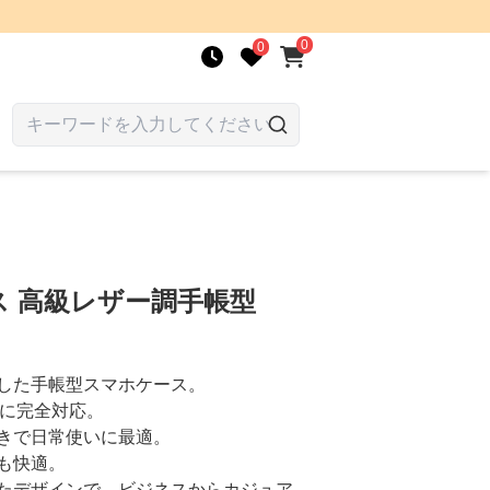
0
0
 高級レザー調手帳型
した手帳型スマホケース。
ラに完全対応。
きで日常使いに最適。
も快適。
たデザインで、ビジネスからカジュア