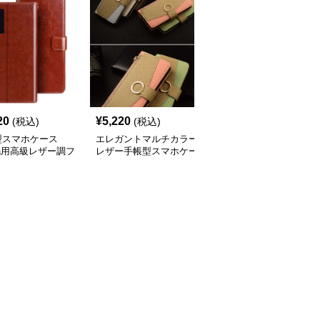
20
¥
5,220
¥
3,840
(税込)
(税込)
(税込)
型スマホケース
エレガントマルチカラー
手帳型スマホケース
ria用高級レザー調フ
レザー手帳型スマホケー
Xperia用 高級感レザー
プケース
ス
カード収納付き手帳型ケ
ース