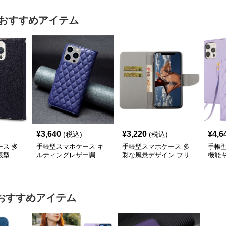
おすすめアイテム
¥
3,640
¥
3,220
¥
4,6
(税込)
(税込)
ス 多
手帳型スマホケース キ
手帳型スマホケース 多
手帳
帳型
ルティングレザー調
彩な風景デザイン フリ
機能
iPhone手帳型ケース
ップウォレットiPhoneケ
手帳型
ース
おすすめアイテム