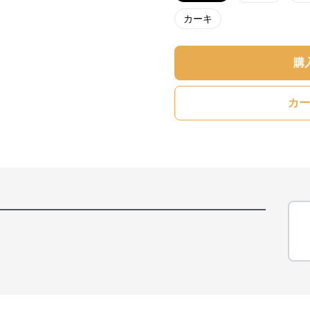
カーキ
購
カー