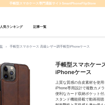
手帳型スマホケース
専門通販サイト
SmartPhoneFlipStore
人気ランキング
記事一覧
一覧
›
手帳型スマホケース 高級レザー調手帳型iPhoneケース
手帳型スマホケース
iPhoneケース
上質な質感の合皮素材を使用
iPhone専用設計で複数カメ
便利なカード収納ポケット付
スタンド機能搭載で動画視聴
耐衝撃性と高級感を兼ね備え