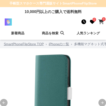
手帳型スマホケース
専門通販サイト
SmartPhoneFlipStore
10,000
円以上のご購入で送料無料
0
0
新着商品
商品を検索
人気ランキング
SmartPhoneFlipStore TOP
›
iPhoneの一覧
›
多機能マグネット式
Previous slide
Ne