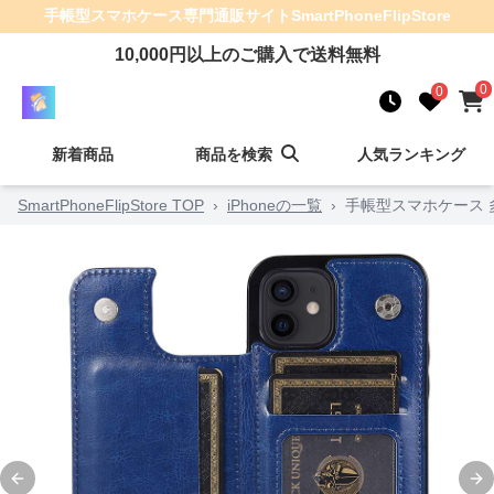
手帳型スマホケース
専門通販サイト
SmartPhoneFlipStore
10,000
円以上のご購入で送料無料
0
0
新着商品
商品を検索
人気ランキング
SmartPhoneFlipStore TOP
›
iPhoneの一覧
›
手帳型スマホケース 
Previous slide
Ne