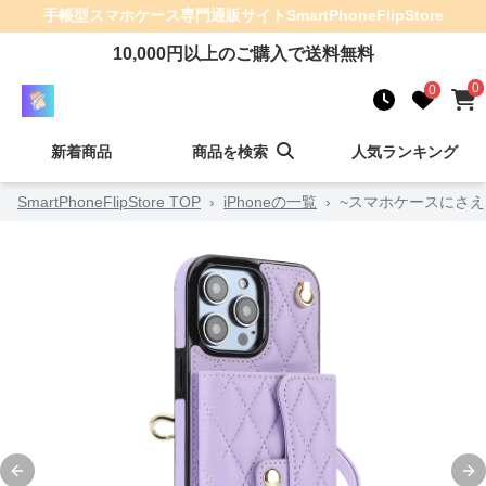
手帳型スマホケース
専門通販サイト
SmartPhoneFlipStore
10,000
円以上のご購入で送料無料
0
0
新着商品
商品を検索
人気ランキング
SmartPhoneFlipStore TOP
›
iPhoneの一覧
›
~スマホケースにさ
Previous slide
Ne