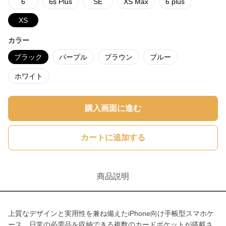
6
6s Plus
SE
XS Max
6 plus
XS
カラー
ブラック
パープル
ブラウン
ブルー
ホワイト
購入画面に進む
カートに追加する
商品説明
上質なデザインと実用性を兼ね備えたiPhone向け手帳型スマホケ
ース。日常の必需品を収納できる複数のカードポケットが搭載さ