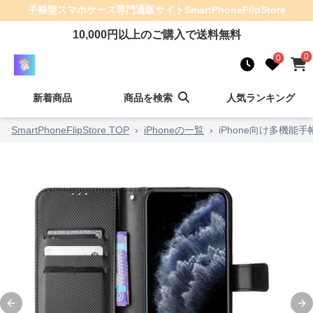
手帳型スマホケース
専門通販サイト
SmartPhoneFlipStore
10,000
円以上のご購入で送料無料
0
0
新着商品
商品を検索
人気ランキング
SmartPhoneFlipStore TOP
›
iPhoneの一覧
›
iPhone向け多機能
Previous slide
Ne