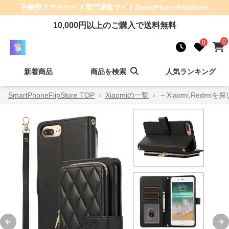
手帳型スマホケース
専門通販サイト
SmartPhoneFlipStore
10,000
円以上のご購入で送料無料
0
0
新着商品
商品を検索
人気ランキング
SmartPhoneFlipStore TOP
›
Xiaomiの一覧
›
～Xiaomi,Red
Previous slide
Ne