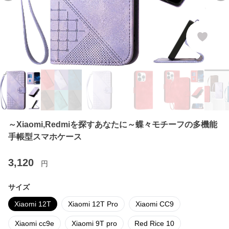
～Xiaomi,Redmiを探すあなたに～蝶々モチーフの多機能
手帳型スマホケース
3,120
円
サイズ
Xiaomi 12T
Xiaomi 12T Pro
Xiaomi CC9
Xiaomi cc9e
Xiaomi 9T pro
Red Rice 10