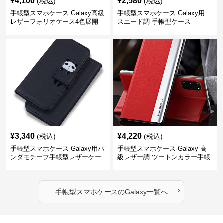
¥
4,100
¥
2,580
(税込)
(税込)
手帳型スマホケース Galaxy高級
手帳型スマホケース Galaxy用
レザーフォリオケース4色展開
スエード調 手帳型ケース
¥
3,340
¥
4,220
(税込)
(税込)
手帳型スマホケース Galaxy用パ
手帳型スマホケース Galaxy 高
ンダモチーフ手帳型レザーケー
級レザー調 ツートンカラー手帳
ス
型ケース
›
手帳型スマホケース
の
Galaxy
一覧へ