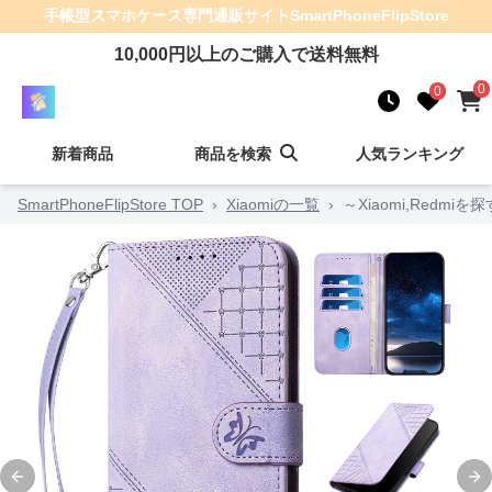
手帳型スマホケース
専門通販サイト
SmartPhoneFlipStore
10,000
円以上のご購入で送料無料
0
0
新着商品
商品を検索
人気ランキング
SmartPhoneFlipStore TOP
›
Xiaomiの一覧
›
～Xiaomi,Red
Previous slide
Ne