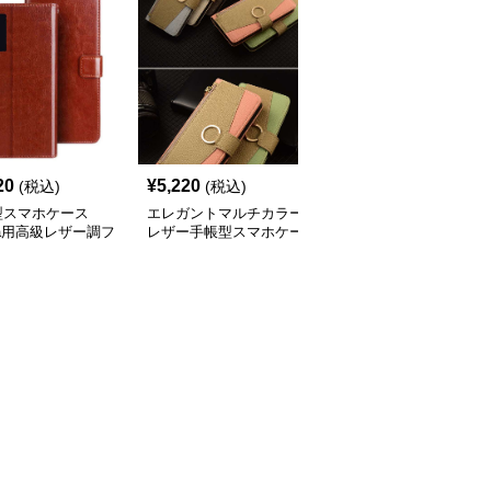
20
¥
5,220
¥
3,840
(税込)
(税込)
(税込)
型スマホケース
エレガントマルチカラー
手帳型スマホケース
ria用高級レザー調フ
レザー手帳型スマホケー
Xperia用 高級感レザー
プケース
ス
カード収納付き手帳型ケ
ース