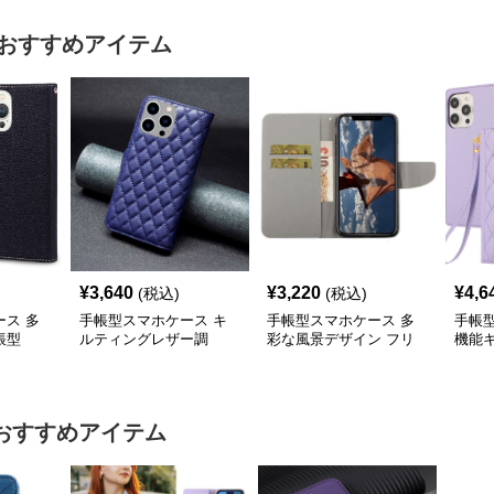
おすすめアイテム
¥
3,640
¥
3,220
¥
4,6
(税込)
(税込)
ス 多
手帳型スマホケース キ
手帳型スマホケース 多
手帳
帳型
ルティングレザー調
彩な風景デザイン フリ
機能
iPhone手帳型ケース
ップウォレットiPhoneケ
手帳型
ース
おすすめアイテム