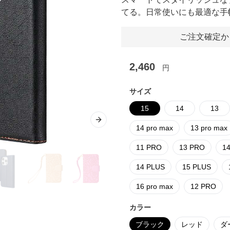
てる。日常使いにも最適な手
ご注文確定か
2,460
円
サイズ
15
14
13
Next slide
14 pro max
13 pro max
11 PRO
13 PRO
1
14 PLUS
15 PLUS
16 pro max
12 PRO
カラー
ブラック
レッド
ダ