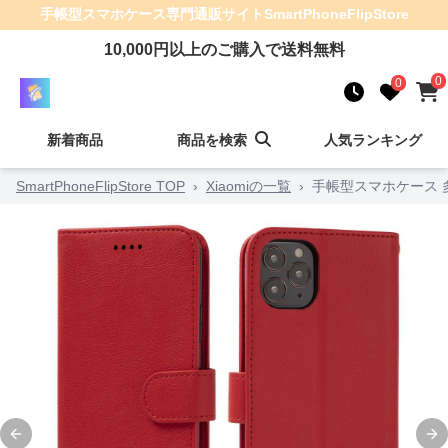
手帳型スマホケース
専門通販サイト
SmartPhoneFlipStore
10,000
円以上のご購入で送料無料
0
0
新着商品
商品を検索
人気ランキング
SmartPhoneFlipStore TOP
›
Xiaomiの一覧
›
手帳型スマホケース 多
Previous slide
Ne