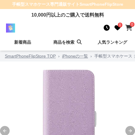
手帳型スマホケース
専門通販サイト
SmartPhoneFlipStore
10,000
円以上のご購入で送料無料
0
0
新着商品
商品を検索
人気ランキング
SmartPhoneFlipStore TOP
›
iPhoneの一覧
›
手帳型スマホケース
Previous slide
Ne