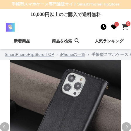
手帳型スマホケース
専門通販サイト
SmartPhoneFlipStore
10,000
円以上のご購入で送料無料
0
0
新着商品
商品を検索
人気ランキング
SmartPhoneFlipStore TOP
›
iPhoneの一覧
›
手帳型スマホケース
Previous slide
Ne