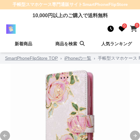
手帳型スマホケース
専門通販サイト
SmartPhoneFlipStore
10,000
円以上のご購入で送料無料
0
0
新着商品
商品を検索
人気ランキング
SmartPhoneFlipStore TOP
›
iPhoneの一覧
›
手帳型スマホケース 
Previous slide
Ne