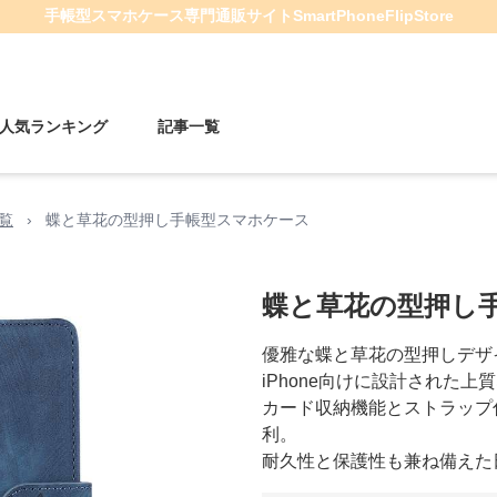
手帳型スマホケース
専門通販サイト
SmartPhoneFlipStore
人気ランキング
記事一覧
一覧
›
蝶と草花の型押し手帳型スマホケース
蝶と草花の型押し
優雅な蝶と草花の型押しデザ
iPhone向けに設計された
カード収納機能とストラップ
利。
耐久性と保護性も兼ね備えた