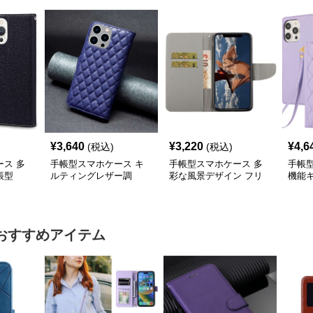
¥
3,640
¥
3,220
¥
4,6
(税込)
(税込)
ス 多
手帳型スマホケース キ
手帳型スマホケース 多
手帳
帳型
ルティングレザー調
彩な風景デザイン フリ
機能
iPhone手帳型ケース
ップウォレットiPhoneケ
手帳型
ース
おすすめアイテム