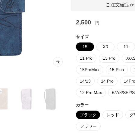
ご注文確定か
2,500
円
サイズ
15
XR
11
11 Pro
13 Pro
X/X
Next slide
15ProMax
15 Plus
14/13
14 Pro
14Pr
12 Pro Max
6/7/8/SE2/
カラー
ブラック
レッド
グ
フラワー