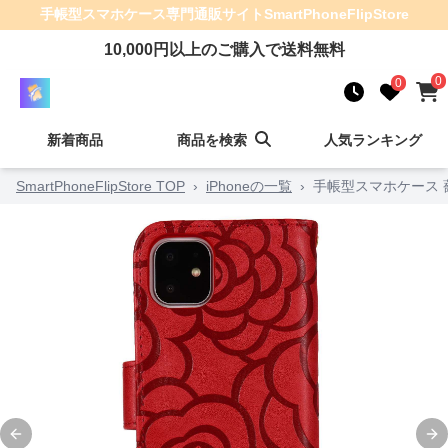
手帳型スマホケース
専門通販サイト
SmartPhoneFlipStore
10,000
円以上のご購入で送料無料
0
0
新着商品
商品を検索
人気ランキング
SmartPhoneFlipStore TOP
›
iPhoneの一覧
›
手帳型スマホケース
Previous slide
Ne