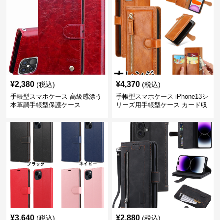
¥
2,380
¥
4,370
(税込)
(税込)
手帳型スマホケース 高級感漂う
手帳型スマホケース iPhone13シ
本革調手帳型保護ケース
リーズ用手帳型ケース カード収
納付き多機能財布型
¥
3,640
¥
2,880
(税込)
(税込)