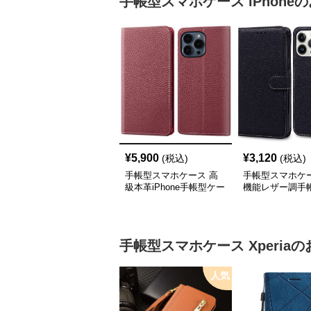
手帳型スマホケース
iPhone
の
¥
5,900
¥
3,120
(税込)
(税込)
手帳型スマホケース 高
手帳型スマホケー
級本革iPhone手帳型ケー
機能レザー調手
ス 4色展開
iPhoneケース
手帳型スマホケース
Xperia
の
人気