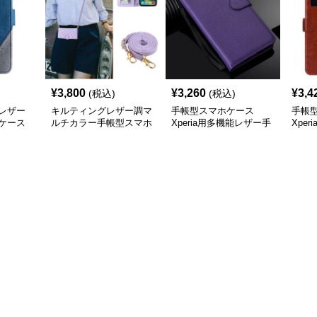
¥
3,800
¥
3,260
¥
3,4
(税込)
(税込)
レザー
キルティングレザー調マ
手帳型スマホケース
手帳
ケース
ルチカラー手帳型スマホ
Xperia用多機能レザー手
Xpe
ケース
帳型ケース
リッ