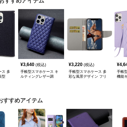
おすすめアイテム
¥
3,640
¥
3,220
¥
4,6
(税込)
(税込)
ス 多
手帳型スマホケース キ
手帳型スマホケース 多
手帳
帳型
ルティングレザー調
彩な風景デザイン フリ
機能
iPhone手帳型ケース
ップウォレットiPhoneケ
手帳型
ース
おすすめアイテム