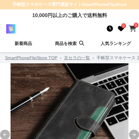
手帳型スマホケース
専門通販サイト
SmartPhoneFlipStore
10,000
円以上のご購入で送料無料
0
0
新着商品
商品を検索
人気ランキング
SmartPhoneFlipStore TOP
›
京セラの一覧
›
手帳型スマホケース 
Previous slide
Ne