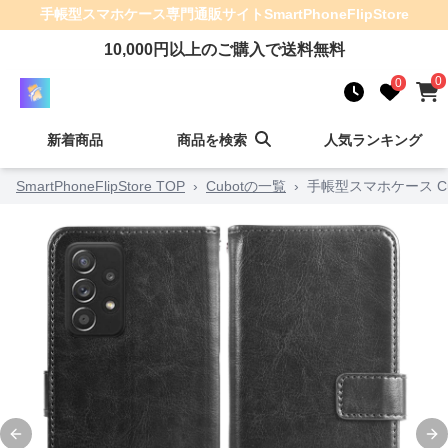
手帳型スマホケース
専門通販サイト
SmartPhoneFlipStore
10,000
円以上のご購入で送料無料
0
0
新着商品
商品を検索
人気ランキング
SmartPhoneFlipStore TOP
›
Cubotの一覧
›
手帳型スマホケース C
Previous slide
Ne