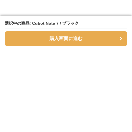
選択中の商品: Cubot Note 7 / ブラック
選択中の商品: Cubot Note 7 / ブラック
購入画面に進む
購入画面に進む
SmartPhoneFlipStore
について
会社概要