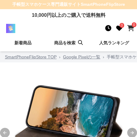
手帳型スマホケース
専門通販サイト
SmartPhoneFlipStore
10,000
円以上のご購入で送料無料
0
0
新着商品
商品を検索
人気ランキング
SmartPhoneFlipStore TOP
›
Google Pixelの一覧
›
手帳型スマホケー
Previous slide
Ne