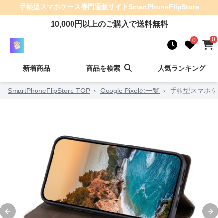
手帳型スマホケース
専門通販サイト
SmartPhoneFlipStore
10,000
円以上のご購入で送料無料
0
0
新着商品
商品を検索
人気ランキング
SmartPhoneFlipStore TOP
›
Google Pixelの一覧
›
手帳型スマホケー
Previous slide
Ne