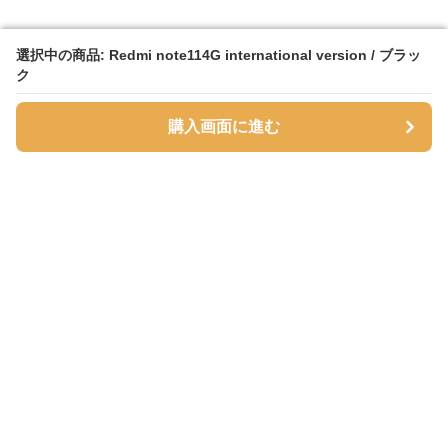
選択中の商品: Redmi note114G international version / ブラッ
選択中の商品: Redmi note114G international version / ブラッ
ク
ク
購入画面に進む
購入画面に進む
SmartPhoneFlipStore
について
会社概要