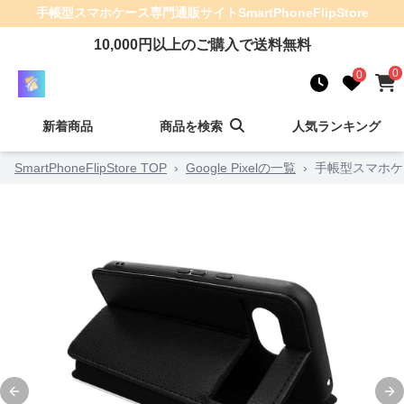
手帳型スマホケース
専門通販サイト
SmartPhoneFlipStore
10,000
円以上のご購入で送料無料
0
0
新着商品
商品を検索
人気ランキング
SmartPhoneFlipStore TOP
›
Google Pixelの一覧
›
手帳型スマホケ
Previous slide
Ne