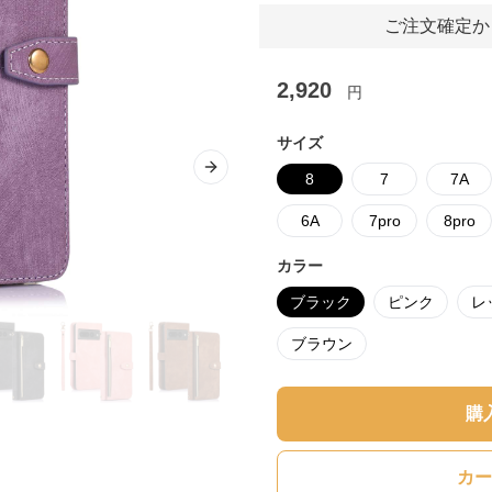
ご注文確定か
2,920
円
サイズ
Next slide
8
7
7A
6A
7pro
8pro
カラー
ブラック
ピンク
レ
ブラウン
購
カー