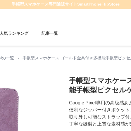
手帳型スマホケース
専門通販サイト
SmartPhoneFlipStore
人気ランキング
記事一覧
xelの一覧
›
手帳型スマホケース ゴールド金具付き多機能手帳型ピクセ
手帳型スマホケー
能手帳型ピクセル
Google Pixel専用の高
便利なジッパー付きポケット
取り外し可能なストラップ付
丁寧な縫製と上質な素材感が