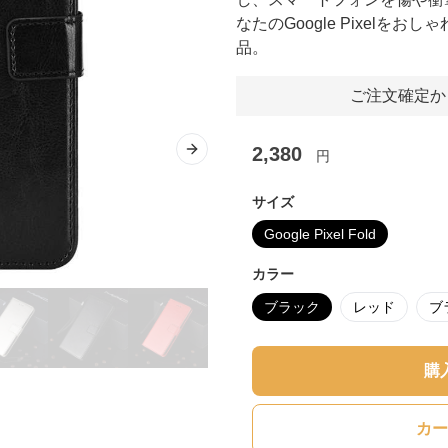
なたのGoogle Pixelを
品。
ご注文確定か
2,380
円
Next slide
サイズ
Google Pixel Fold
カラー
ブラック
レッド
ブ
購
カー