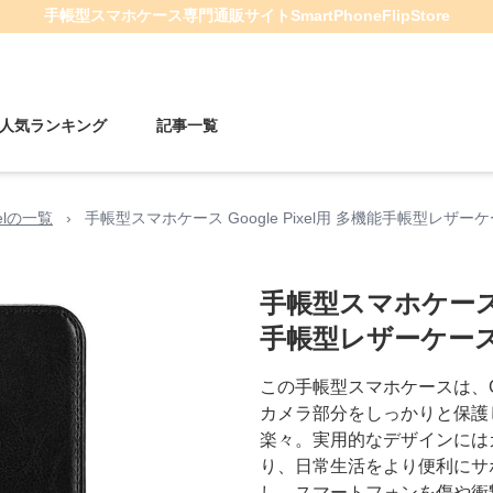
手帳型スマホケース
専門通販サイト
SmartPhoneFlipStore
人気ランキング
記事一覧
xelの一覧
›
手帳型スマホケース Google Pixel用 多機能手帳型レザー
手帳型スマホケース G
手帳型レザーケー
この手帳型スマホケースは、Goo
カメラ部分をしっかりと保護
楽々。実用的なデザインには
り、日常生活をより便利にサ
し、スマートフォンを傷や衝