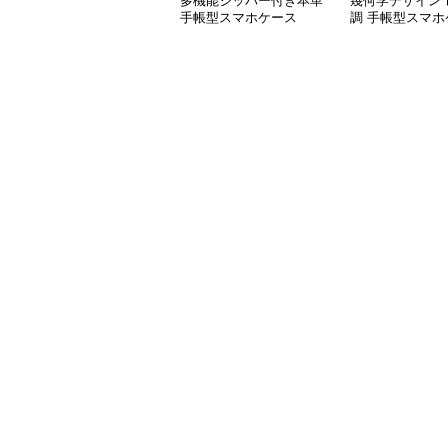
多機能ジッパー付き本革
幾何学デザイン 
手帳型スマホケース
調 手帳型スマホ