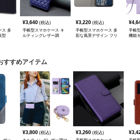
¥
3,640
¥
3,220
¥
4,6
(税込)
(税込)
ス 多
手帳型スマホケース キ
手帳型スマホケース 多
手帳
帳型
ルティングレザー調
彩な風景デザイン フリ
機能
iPhone手帳型ケース
ップウォレットiPhoneケ
手帳型
ース
おすすめアイテム
¥
3,800
¥
3,260
¥
3,4
(税込)
(税込)