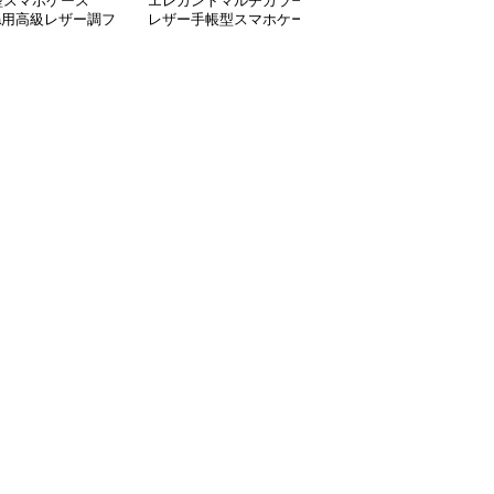
型スマホケース
エレガントマルチカラー
手帳型スマホケース
ria用高級レザー調フ
レザー手帳型スマホケー
Xperia用 高級感レザー
プケース
ス
カード収納付き手帳型ケ
ース