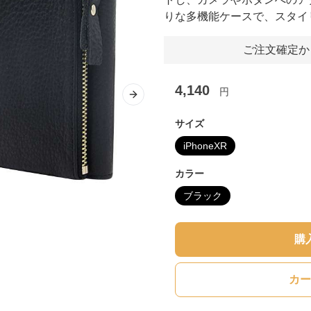
りな多機能ケースで、スタイ
ご注文確定か
4,140
円
Next slide
サイズ
iPhoneXR
カラー
ブラック
購
カー