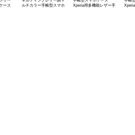
レザー
キルティングレザー調マ
手帳型スマホケース
手帳
ケース
ルチカラー手帳型スマホ
Xperia用多機能レザー手
Xpe
ケース
帳型ケース
リッ