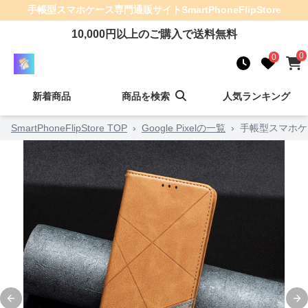
手帳型スマホケース
専門通販サイト
SmartPhoneFlipStore
10,000
円以上のご購入で送料無料
0
0
新着商品
商品を検索
人気ランキング
SmartPhoneFlipStore TOP
›
Google Pixelの一覧
›
手帳型スマホケ
Previous slide
Ne