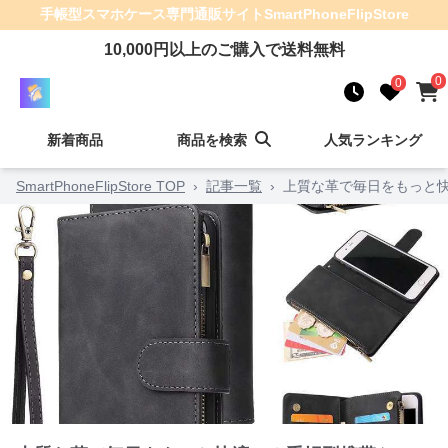
手帳型スマホケース
専門通販サイト
SmartPhoneFlipStore
10,000
円以上のご購入で送料無料
0
0
新着商品
商品を検索
人気ランキング
SmartPhoneFlipStore TOP
›
記事一覧
›
上質な革で毎日をもっと快