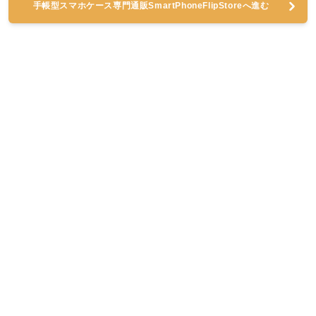
手帳型スマホケース専門通販SmartPhoneFlipStoreへ進む