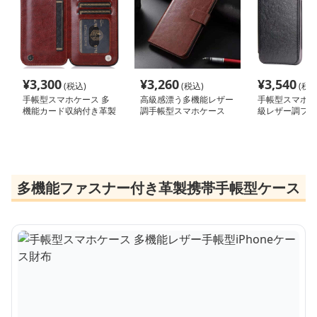
¥
3,300
¥
3,260
¥
3,540
(税込)
(税込)
(税込
手帳型スマホケース 多
高級感漂う多機能レザー
手帳型スマホケ
機能カード収納付き革製
調手帳型スマホケース
級レザー調フリ
手帳型iPhoneケース
ー iPhone ケ
多機能ファスナー付き革製携帯手帳型ケース