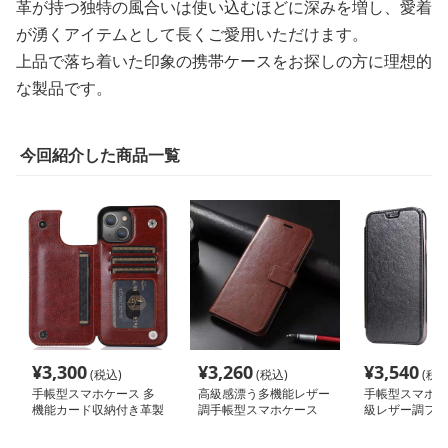
革が持つ独特の風合いは使い込むほどに深みを増し、愛着
が湧くアイテムとして長くご愛用いただけます。
上品で落ち着いた印象の携帯ケースをお探しの方に理想的
な製品です。
今回紹介した商品一覧
¥
3,300
¥
3,260
¥
3,540
(税込)
(税込)
(税込
手帳型スマホケース 多
高級感漂う多機能レザー
手帳型スマホケ
機能カード収納付き革製
調手帳型スマホケース
級レザー調フリ
手帳型iPhoneケース
ー iPhone ケ