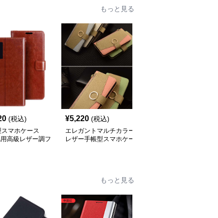
もっと見る
20
¥
5,220
¥
3,840
(税込)
(税込)
(税込)
型スマホケース
エレガントマルチカラー
手帳型スマホケース
ria用高級レザー調フ
レザー手帳型スマホケー
Xperia用 高級感レザー
プケース
ス
カード収納付き手帳型ケ
ース
もっと見る
人