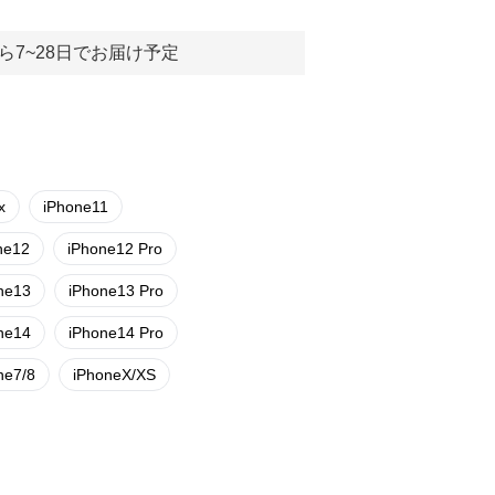
ら7~28日でお届け予定
x
iPhone11
ne12
iPhone12 Pro
ne13
iPhone13 Pro
ne14
iPhone14 Pro
ne7/8
iPhoneX/XS