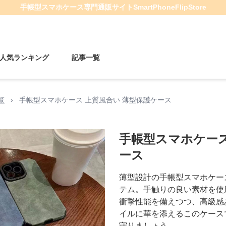
手帳型スマホケース
専門通販サイト
SmartPhoneFlipStore
人気ランキング
記事一覧
覧
›
手帳型スマホケース 上質風合い 薄型保護ケース
手帳型スマホケース
ース
薄型設計の手帳型スマホケー
テム。手触りの良い素材を使
衝撃性能を備えつつ、高級感
イルに華を添えるこのケース
守りましょう。