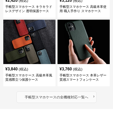
¥
2,420
¥
3,120
(税込)
(税込)
手帳型スマホケース キラキラド
手帳型スマホケース 高級本革使
レスデザイン 透明保護ケース
用 職人手作り スマホケース
¥
3,840
¥
3,760
(税込)
(税込)
手帳型スマホケース 高級本革風
手帳型スマホケース 本革レザー
質感際立つ保護ケース
質感スマートフォンケース
›
手帳型スマホケース
の
全機種対応
一覧へ