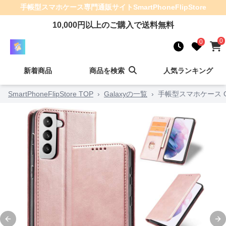
手帳型スマホケース
専門通販サイト
SmartPhoneFlipStore
10,000
円以上のご購入で送料無料
0
0
新着商品
商品を検索
人気ランキング
SmartPhoneFlipStore TOP
›
Galaxyの一覧
›
手帳型スマホケース G
Previous slide
Ne