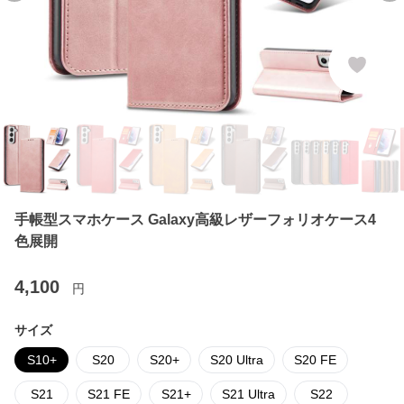
手帳型スマホケース Galaxy高級レザーフォリオケース4
色展開
4,100
円
サイズ
S10+
S20
S20+
S20 Ultra
S20 FE
S21
S21 FE
S21+
S21 Ultra
S22