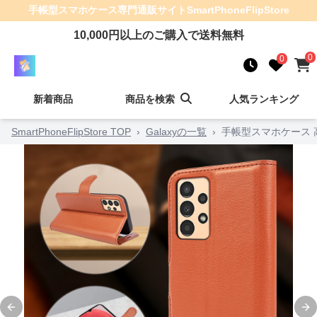
手帳型スマホケース
専門通販サイト
SmartPhoneFlipStore
10,000
円以上のご購入で送料無料
0
0
新着商品
商品を検索
人気ランキング
SmartPhoneFlipStore TOP
›
Galaxyの一覧
›
手帳型スマホケース
Previous slide
Ne