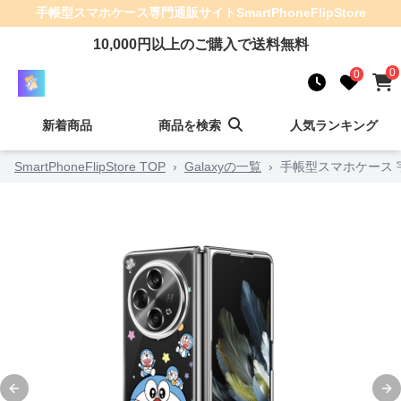
手帳型スマホケース
専門通販サイト
SmartPhoneFlipStore
10,000
円以上のご購入で送料無料
0
0
新着商品
商品を検索
人気ランキング
SmartPhoneFlipStore TOP
›
Galaxyの一覧
›
手帳型スマホケース
Previous slide
Ne