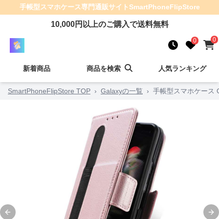
手帳型スマホケース
専門通販サイト
SmartPhoneFlipStore
10,000
円以上のご購入で送料無料
0
0
新着商品
商品を検索
人気ランキング
SmartPhoneFlipStore TOP
›
Galaxyの一覧
›
手帳型スマホケース Ga
Previous slide
Ne