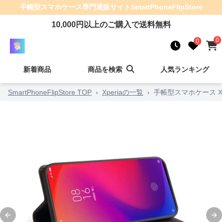
手帳型スマホケース
専門通販サイト
SmartPhoneFlipStore
10,000
円以上のご購入で送料無料
0
0
新着商品
商品を検索
人気ランキング
SmartPhoneFlipStore TOP
›
Xperiaの一覧
›
手帳型スマホケース X
Previous slide
Ne